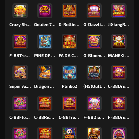
Crazy Sheep
Golden 777(H5)
G-RollingRiches
G-DazzlingDiamond
JiXiangRuYi(H5)
F-88Treasures(H5)
PINE OF PLINKO 2
FA DA CAI(H5)
G-BloomingRiches
MANEKI NEKO(H5)
Super Ace2+
Dragon Arena
Plinko2
(H5)Outlawed Heroes
C-88Drum(H5)
C-88Flower(H5)
C-88Riches(H5)
C-88Treasures(H5)
F-88Diamond(H5)
F-88Drum(H5)