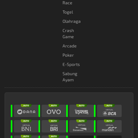
Race
Togel
Olahraga
Crash
Game
Arcade
Poker
E-Sports
Sabung
Ayam