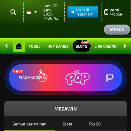
Jum, 07-
Agt-
Main di
Versi
2026
Telegram
Mobile
17.38.42
MASUK
TOGEL
HOT GAMES
SLOTS
LIVE CASINO
RAC
MEGAWIN
Semua permainan
Slots
Top 20