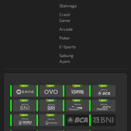
Olahraga
Crash
Game
Arcade
Poker
E-Sports
Sabung
Ayam