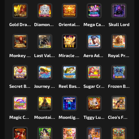
Gold Dragon
Diamond Mask
Oriental Treasures
Mega Cave
Skull Lord
Monkey King
Last Valkyrie
Miracle Ring
Aero Adventure
Royal Princess
Secret Ball
Journey to the Abyss
Reel Bass Family
Sugar Crush!
Frozen Blade
Magic Candy Factory
Mountain Spirit
Moonlight Cats
Tiggy Luck
Cleo’s Fortune