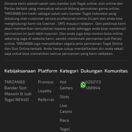
Dimana kami adalah salah satu bandar judi Togel online, slot online dan
Parlay terbaik yang mencakup seluruh bidang permainan game online.
TARZAN88 kini hadir sebagai salah satu bandar Togel indonesia yang
didukung oleh customer service profesional online 24 jam dan anda bisa
menghubungi kami via livechat , SMS maupun telepon , Dan pastinya kami
akan memberikan kemudahan kepada anda sehingga anda bisa menikmati
permainan ini jauh lebih nyaman. Dan anda juga bisa nonton bola online
sekarang juga di website kami, sambil menikmati permainan judi Parlay
online. TARZAN88 juga menyediakan segala jenis permainan Togel Online
dan Slot Online terbaik. Anda hanya cukup mendaftarkan diri anda sekali
saja untuk bisa memainkan semua permainan yang kami sediakan.
Kebijaksanaan
Platform
Kategori
Dukungan
Komunitas
TARZAN88
Promosi
Hot
6282113
Bandar Slot
Games
568944
Loyalty
Maxwin & Judi
Slots
Togel NEX4D
Referral
Live
Casino
Race
Togel