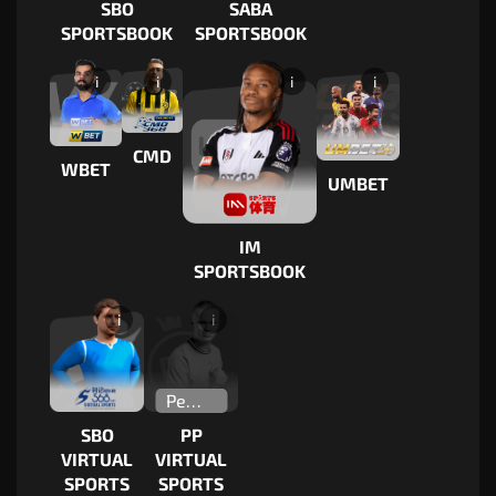
SBO
SABA
SPORTSBOOK
SPORTSBOOK
i
i
i
i
CMD
WBET
UMBET
IM
SPORTSBOOK
i
i
SBO
PP
VIRTUAL
VIRTUAL
SPORTS
SPORTS