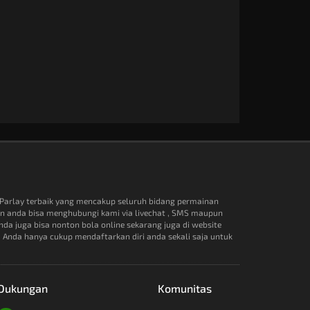
n Parlay terbaik yang mencakup seluruh bidang permainan
dan anda bisa menghubungi kami via livechat , SMS maupun
a juga bisa nonton bola online sekarang juga di website
. Anda hanya cukup mendaftarkan diri anda sekali saja untuk
Dukungan
Komunitas