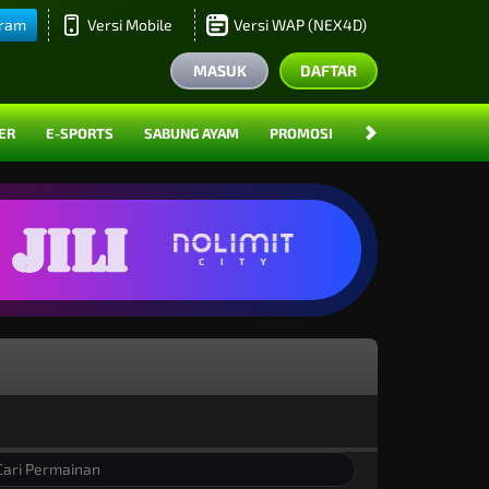
gram
Versi Mobile
Versi WAP (NEX4D)
MASUK
DAFTAR
ER
E-SPORTS
SABUNG AYAM
PROMOSI