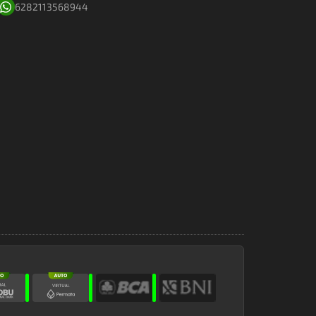
6282113568944