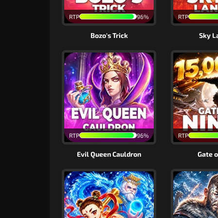
RTP
96%
RTP
Bozo's Trick
Sky L
RTP
96%
RTP
Evil Queen Cauldron
Gate o