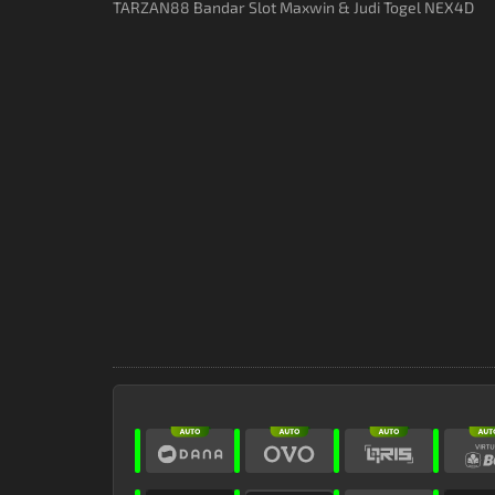
TARZAN88 Bandar Slot Maxwin & Judi Togel NEX4D