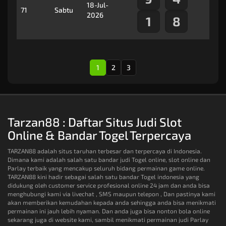
18-Jul-
71
Sabtu
2026
1
8
1
2
3
Tarzan88 : Daftar Situs Judi Slot
Online & Bandar Togel Terpercaya
TARZAN88 adalah situs taruhan terbesar dan terpercaya di Indonesia.
Dimana kami adalah salah satu bandar judi Togel online, slot online dan
Parlay terbaik yang mencakup seluruh bidang permainan game online.
TARZAN88 kini hadir sebagai salah satu bandar Togel indonesia yang
didukung oleh customer service profesional online 24 jam dan anda bisa
menghubungi kami via livechat , SMS maupun telepon , Dan pastinya kami
akan memberikan kemudahan kepada anda sehingga anda bisa menikmati
permainan ini jauh lebih nyaman. Dan anda juga bisa nonton bola online
sekarang juga di website kami, sambil menikmati permainan judi Parlay