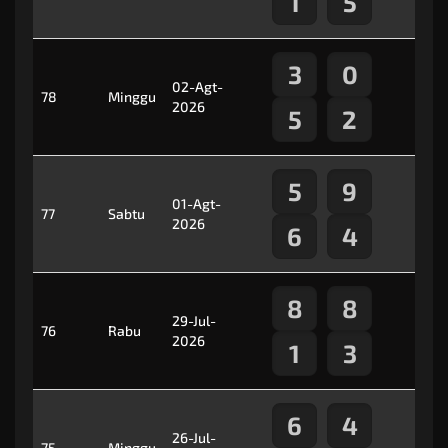
1
5
3
0
02-Agt-
78
Minggu
2026
5
2
5
9
01-Agt-
77
Sabtu
2026
6
4
8
8
29-Jul-
76
Rabu
2026
1
3
6
4
26-Jul-
75
Minggu